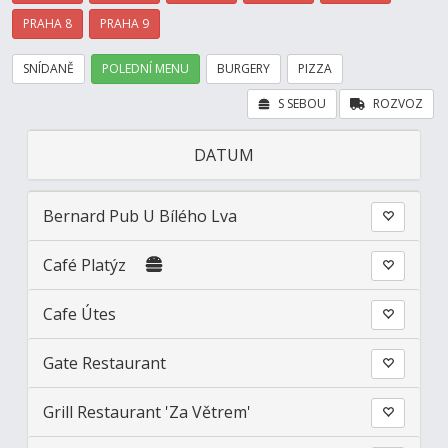
PRAHA 8
PRAHA 9
SNÍDANĚ
POLEDNÍ MENU
BURGERY
PIZZA
S SEBOU
ROZVOZ
DATUM
Bernard Pub U Bílého Lva
Café Platýz
Cafe Útes
Gate Restaurant
Grill Restaurant 'Za Větrem'