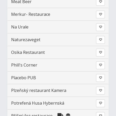
Meat Beer
Merkur- Restaurace
Na Urale
Naturezaveget
Osika Restaurant
Phill's Corner
Placebo PUB
Plzeňský restaurant Kamera
Potrefená Husa Hybernská
Příčný řez restaurace