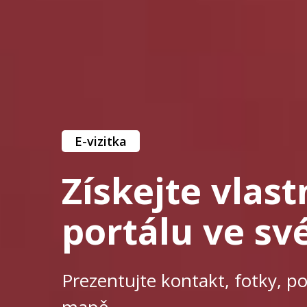
E-vizitka
Získejte vlast
portálu ve s
Prezentujte kontakt, fotky, po
mapě.