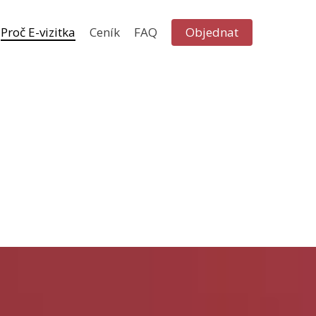
Proč E-vizitka
Ceník
FAQ
Objednat