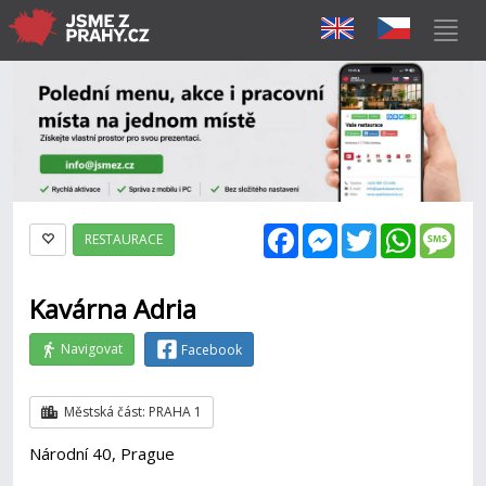
Facebook
Messenger
Twitter
WhatsAp
Mes
RESTAURACE
Kavárna Adria
Navigovat
Facebook
Městská část: PRAHA 1
Národní 40, Prague