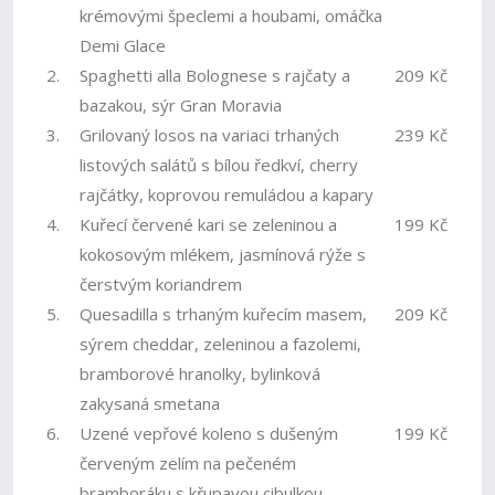
krémovými špeclemi a houbami, omáčka
Demi Glace
2.
Spaghetti alla Bolognese s rajčaty a
209 Kč
bazakou, sýr Gran Moravia
3.
Grilovaný losos na variaci trhaných
239 Kč
listových salátů s bílou ředkví, cherry
rajčátky, koprovou remuládou a kapary
4.
Kuřecí červené kari se zeleninou a
199 Kč
kokosovým mlékem, jasmínová rýže s
čerstvým koriandrem
5.
Quesadilla s trhaným kuřecím masem,
209 Kč
sýrem cheddar, zeleninou a fazolemi,
bramborové hranolky, bylinková
zakysaná smetana
6.
Uzené vepřové koleno s dušeným
199 Kč
červeným zelím na pečeném
bramboráku s křupavou cibulkou