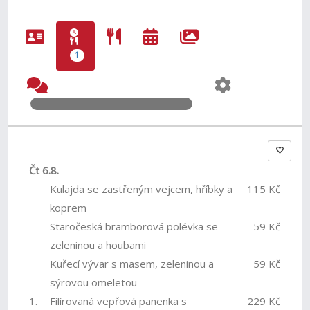
1
Čt 6.8.
Kulajda se zastřeným vejcem, hříbky a
115 Kč
koprem
Staročeská bramborová polévka se
59 Kč
zeleninou a houbami
Kuřecí vývar s masem, zeleninou a
59 Kč
sýrovou omeletou
1.
Filírovaná vepřová panenka s
229 Kč