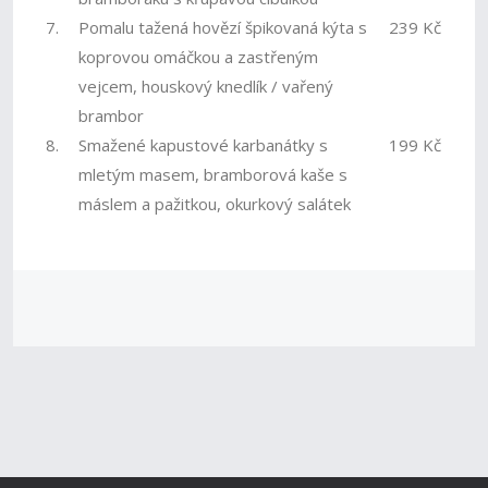
7.
Pomalu tažená hovězí špikovaná kýta s
239 Kč
koprovou omáčkou a zastřeným
vejcem, houskový knedlík / vařený
brambor
8.
Smažené kapustové karbanátky s
199 Kč
mletým masem, bramborová kaše s
máslem a pažitkou, okurkový salátek