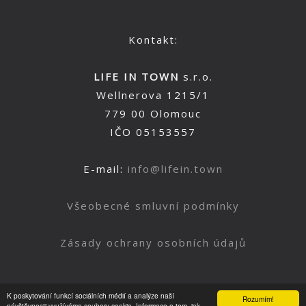
Kontakt:
LIFE IN TOWN
s.r.o.
Wellnerova 1215/1
779 00 Olomouc
IČO 05153557
E-mail:
info@lifein.town
Všeobecné smluvní podmínky
Zásady ochrany osobních údajů
K poskytování funkcí sociálních médií a analýze naší
Rozumím!
návštěvnosti využíváme soubory cookie. Informace o tom, jak