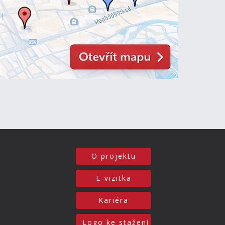
O projektu
E-vizitka
Kariéra
Logo ke stažení