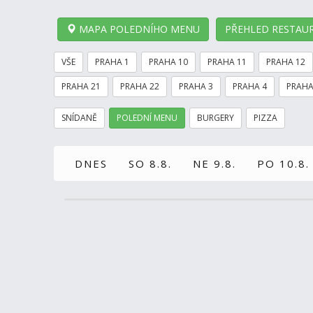
MAPA POLEDNÍHO MENU
PŘEHLED RESTAUR
VŠE
PRAHA 1
PRAHA 10
PRAHA 11
PRAHA 12
PRAHA 21
PRAHA 22
PRAHA 3
PRAHA 4
PRAHA
SNÍDANĚ
POLEDNÍ MENU
BURGERY
PIZZA
DNES
SO 8.8.
NE 9.8.
PO 10.8.