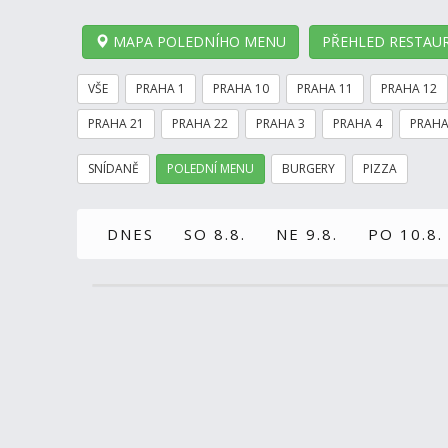
MAPA POLEDNÍHO MENU
PŘEHLED RESTAUR
VŠE
PRAHA 1
PRAHA 10
PRAHA 11
PRAHA 12
PRAHA 21
PRAHA 22
PRAHA 3
PRAHA 4
PRAHA
SNÍDANĚ
POLEDNÍ MENU
BURGERY
PIZZA
DNES
SO 8.8.
NE 9.8.
PO 10.8.