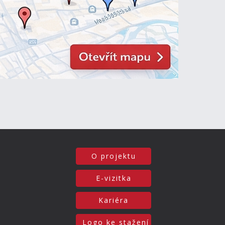
O projektu
E-vizitka
Kariéra
Logo ke stažení