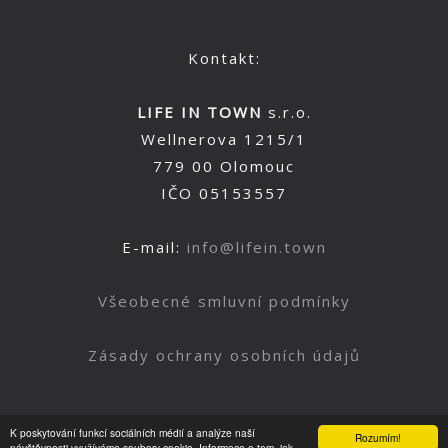
Kontakt:
LIFE IN TOWN
s.r.o.
Wellnerova 1215/1
779 00 Olomouc
IČO 05153557
E-mail:
info@lifein.town
Všeobecné smluvní podmínky
Zásady ochrany osobních údajů
K poskytování funkcí sociálních médií a analýze naší
Rozumím!
návštěvnosti využíváme soubory cookie. Informace o tom, jak