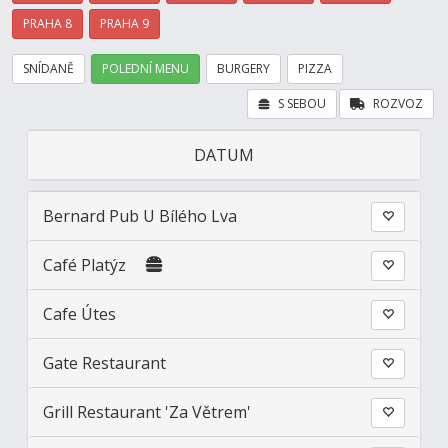
PRAHA 8
PRAHA 9
SNÍDANĚ
POLEDNÍ MENU
BURGERY
PIZZA
S SEBOU
ROZVOZ
DATUM
Bernard Pub U Bílého Lva
Café Platýz
Cafe Útes
Gate Restaurant
Grill Restaurant 'Za Větrem'