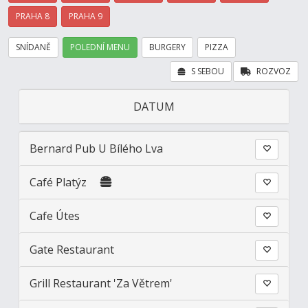
PRAHA 8
PRAHA 9
SNÍDANĚ
POLEDNÍ MENU
BURGERY
PIZZA
S SEBOU
ROZVOZ
DATUM
Bernard Pub U Bílého Lva
Café Platýz
Cafe Útes
Gate Restaurant
Grill Restaurant 'Za Větrem'