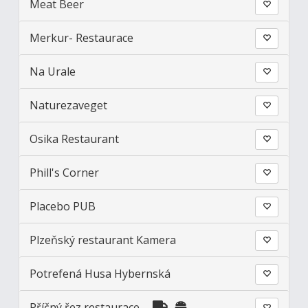
Meat Beer
Merkur- Restaurace
Na Urale
Naturezaveget
Osika Restaurant
Phill's Corner
Placebo PUB
Plzeňský restaurant Kamera
Potrefená Husa Hybernská
Příčný řez restaurace