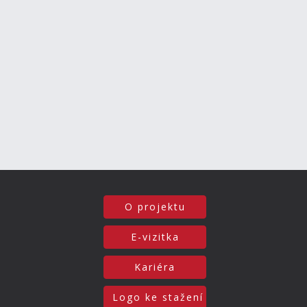
O projektu
E-vizitka
Kariéra
Logo ke stažení