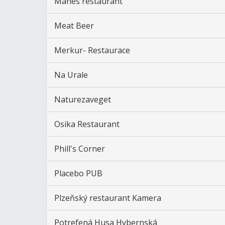
Mánes restaurant
Meat Beer
Merkur- Restaurace
Na Urale
Naturezaveget
Osika Restaurant
Phill's Corner
Placebo PUB
Plzeňský restaurant Kamera
Potrefená Husa Hybernská