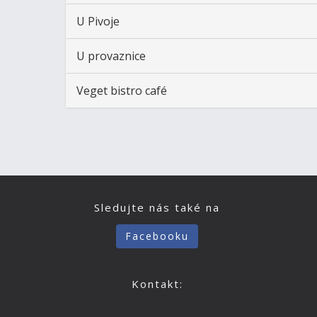
U Pivoje
U provaznice
Veget bistro café
Sledujte nás také na
Facebooku
Kontakt: