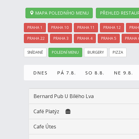
MAPA POLEDNÍHO MENU
PŘEHLED RESTAUR
PRAHA 1
PRAHA 10
PRAHA 11
PRAHA 12
PRAH
PRAHA 22
PRAHA 3
PRAHA 4
PRAHA 5
PRAHA 
SNÍDANĚ
POLEDNÍ MENU
BURGERY
PIZZA
DNES
PÁ 7.8.
SO 8.8.
NE 9.8.
Bernard Pub U Bílého Lva
Café Platýz
Cafe Útes