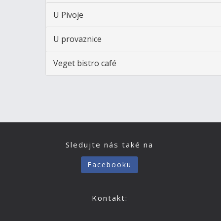
U Pivoje
U provaznice
Veget bistro café
Sledujte nás také na
Facebooku
Kontakt: