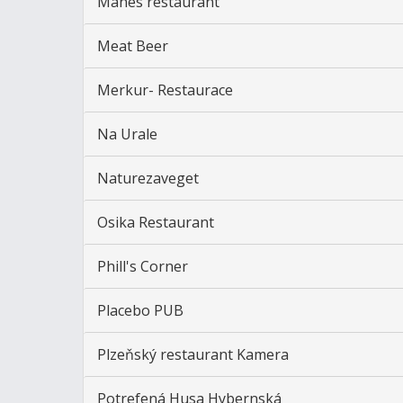
Mánes restaurant
Meat Beer
Merkur- Restaurace
Na Urale
Naturezaveget
Osika Restaurant
Phill's Corner
Placebo PUB
Plzeňský restaurant Kamera
Potrefená Husa Hybernská