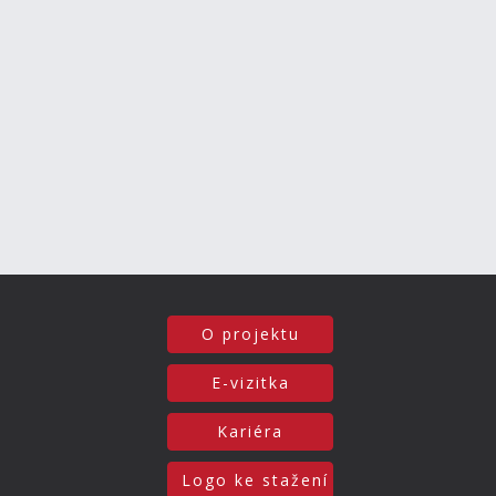
O projektu
E-vizitka
Kariéra
Logo ke stažení