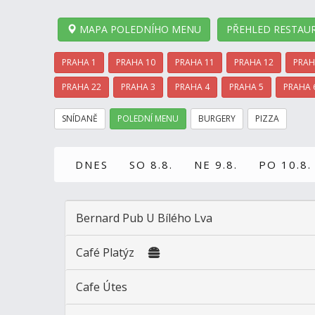
MAPA POLEDNÍHO MENU
PŘEHLED RESTAUR
PRAHA 1
PRAHA 10
PRAHA 11
PRAHA 12
PRAH
PRAHA 22
PRAHA 3
PRAHA 4
PRAHA 5
PRAHA 
SNÍDANĚ
POLEDNÍ MENU
BURGERY
PIZZA
DNES
SO 8.8.
NE 9.8.
PO 10.8.
Bernard Pub U Bílého Lva
Café Platýz
Cafe Útes