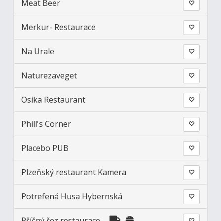
Meat Beer
Merkur- Restaurace
Na Urale
Naturezaveget
Osika Restaurant
Phill's Corner
Placebo PUB
Plzeňský restaurant Kamera
Potrefená Husa Hybernská
Příčný řez restaurace