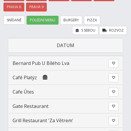
PRAHA 8
PRAHA 9
SNÍDANĚ
POLEDNÍ MENU
BURGERY
PIZZA
S SEBOU
ROZVOZ
DATUM
Bernard Pub U Bílého Lva
Café Platýz
Cafe Útes
Gate Restaurant
Grill Restaurant 'Za Větrem'