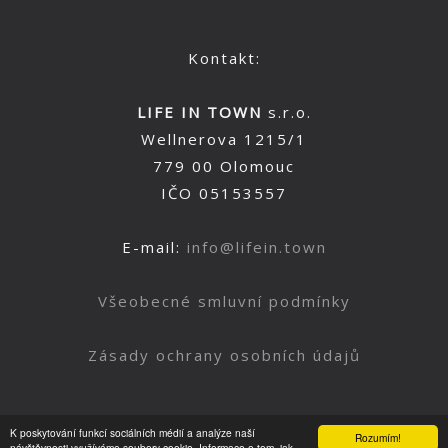
Kontakt:
LIFE IN TOWN
s.r.o.
Wellnerova 1215/1
779 00 Olomouc
IČO 05153557
E-mail:
info@lifein.town
Všeobecné smluvní podmínky
Zásady ochrany osobních údajů
K poskytování funkcí sociálních médií a analýze naší
Rozumím!
návštěvnosti využíváme soubory cookie. Informace o tom, jak