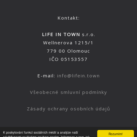
Kontakt:
LIFE IN TOWN
s.r.o.
Wellnerova 1215/1
779 00 Olomouc
IČO 05153557
E-mail:
info@lifein.town
Všeobecné smluvní podmínky
Zásady ochrany osobních údajů
K poskytování funkcí sociálních médií a analýze naší
Rozumím!
návštěvnosti využíváme soubory cookie. Informace o tom, jak