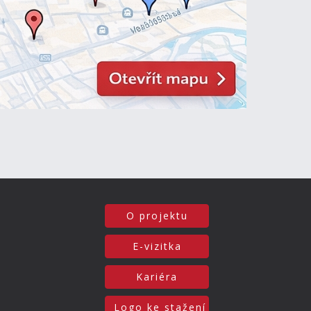
O projektu
E-vizitka
Kariéra
Logo ke stažení