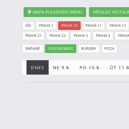
MAPA POLEDNÍHO MENU
PŘEHLED RESTAUR
VŠE
PRAHA 1
PRAHA 10
PRAHA 11
PRAHA 12
PRAHA 21
PRAHA 22
PRAHA 3
PRAHA 4
PRAHA
SNÍDANĚ
POLEDNÍ MENU
BURGERY
PIZZA
DNES
NE 9.8.
PO 10.8.
ÚT 11.8