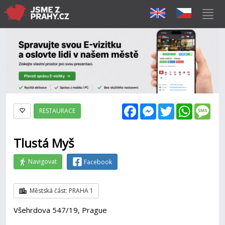
Facebook
Messenger
Twitter
WhatsAp
Mes
RESTAURACE
Tlustá Myš
Navigovat
Facebook
Městská část: PRAHA 1
Všehrdova 547/19, Prague