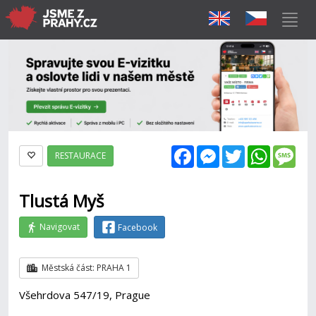
Facebook
Messenger
Twitter
WhatsAp
Mes
RESTAURACE
Tlustá Myš
Navigovat
Facebook
Městská část: PRAHA 1
Všehrdova 547/19, Prague