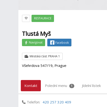
RESTAURACE
Tlustá Myš
Navigovat
Facebook
Městská část: PRAHA 1
Všehrdova 547/19, Prague
Kontakt
Polední menu
Jídelní lístek
1
Telefon:
420 257 320 409