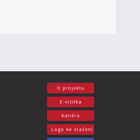
O projektu
E-vizitka
Kariéra
Logo ke stažení