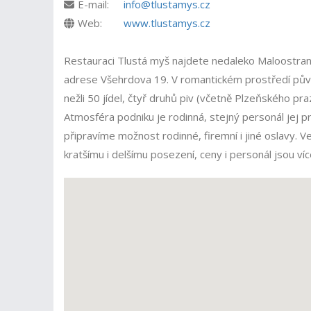
E-mail:
info@tlustamys.cz
Web:
www.tlustamys.cz
Restauraci Tlustá myš najdete nedaleko Maloostran
adrese Všehrdova 19. V romantickém prostředí půvo
nežli 50 jídel, čtyř druhů piv (včetně Plzeňského pr
Atmosféra podniku je rodinná, stejný personál jej pr
připravíme možnost rodinné, firemní i jiné oslavy.
kratšímu i delšímu posezení, ceny i personál jsou více