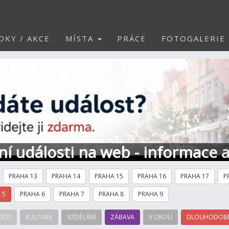
DKY / AKCE
MÍSTA
PRÁCE
FOTOGALERIE
S
ní události na web - informace 
PRAHA 13
PRAHA 14
PRAHA 15
PRAHA 16
PRAHA 17
P
 5
PRAHA 6
PRAHA 7
PRAHA 8
PRAHA 9
DĚTI
KULTURA
VZDĚLÁNÍ
ZÁBAVA
V OKOLÍ
DLOUHODOBÉ