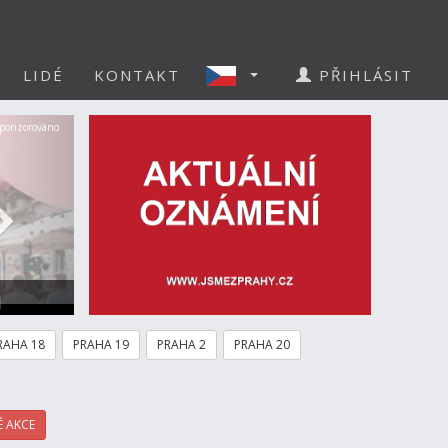
LIDÉ
KONTAKT
PŘIHLÁSIT
Další
ponzorováno
a
RAHA 18
PRAHA 19
PRAHA 2
PRAHA 20
 AKCE