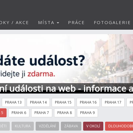
DKY / AKCE
MÍSTA
PRÁCE
FOTOGALERIE
S
ní události na web - informace 
PRAHA 13
PRAHA 14
PRAHA 15
PRAHA 16
PRAHA 17
P
 5
PRAHA 6
PRAHA 7
PRAHA 8
PRAHA 9
DĚTI
KULTURA
VZDĚLÁNÍ
ZÁBAVA
V OKOLÍ
DLOUHODOBÉ