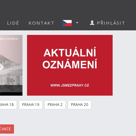
LIDÉ
KONTAKT
PŘIHLÁSIT
Další
ponzorováno
a
RAHA 18
PRAHA 19
PRAHA 2
PRAHA 20
 AKCE