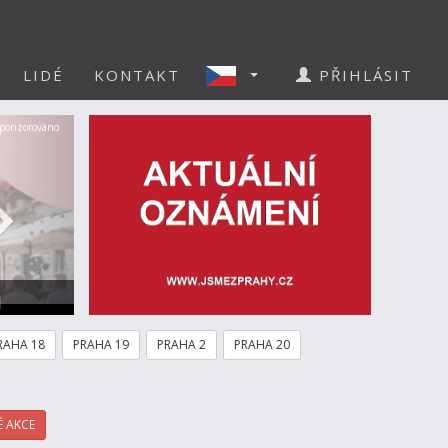
LIDÉ
KONTAKT
PŘIHLÁSIT
Další
ponzorováno
a
RAHA 18
PRAHA 19
PRAHA 2
PRAHA 20
 AKCE