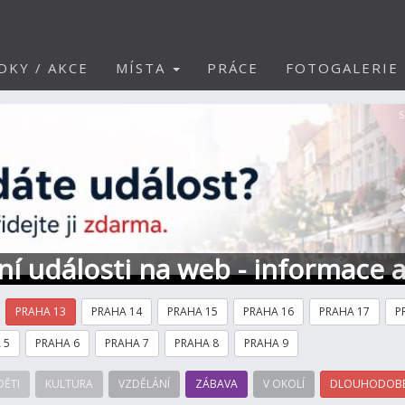
DKY / AKCE
MÍSTA
PRÁCE
FOTOGALERIE
S
ní události na web - informace 
PRAHA 13
PRAHA 14
PRAHA 15
PRAHA 16
PRAHA 17
P
 5
PRAHA 6
PRAHA 7
PRAHA 8
PRAHA 9
DĚTI
KULTURA
VZDĚLÁNÍ
ZÁBAVA
V OKOLÍ
DLOUHODOBÉ