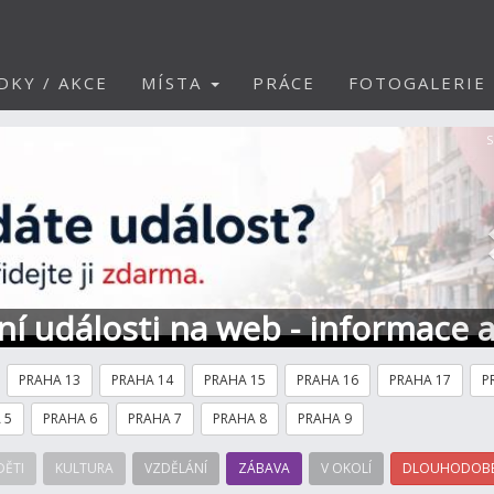
DKY / AKCE
MÍSTA
PRÁCE
FOTOGALERIE
S
ní události na web - informace 
PRAHA 13
PRAHA 14
PRAHA 15
PRAHA 16
PRAHA 17
P
 5
PRAHA 6
PRAHA 7
PRAHA 8
PRAHA 9
DĚTI
KULTURA
VZDĚLÁNÍ
ZÁBAVA
V OKOLÍ
DLOUHODOBÉ