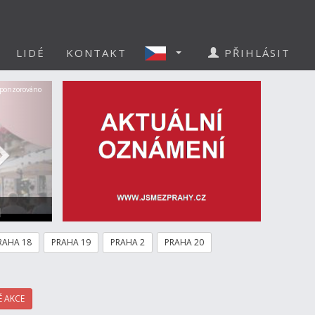
LIDÉ
KONTAKT
PŘIHLÁSIT
Další
ponzorováno
a
RAHA 18
PRAHA 19
PRAHA 2
PRAHA 20
 AKCE