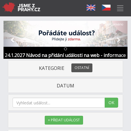
Předchozí
Další
Sponzorováno
24.1.2027 Návod na přidání události na web - informace
a kontakt
KATEGORIE
OSTATNÍ
DATUM
OK
+ PŘIDAT UDÁLOST