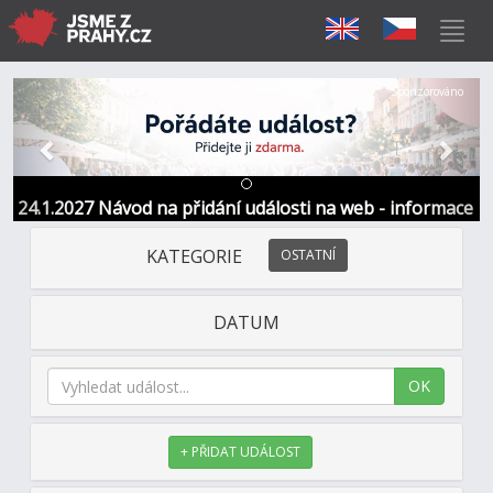
Předchozí
Další
Sponzorováno
24.1.2027 Návod na přidání události na web - informace
a kontakt
KATEGORIE
OSTATNÍ
DATUM
OK
+ PŘIDAT UDÁLOST