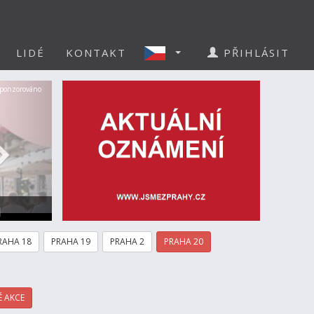
LIDÉ
KONTAKT
PŘIHLÁSIT
Další
ponzorováno
a
RAHA 18
PRAHA 19
PRAHA 2
PRAHA 20
 AKCE