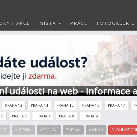
DKY / AKCE
MÍSTA
PRÁCE
FOTOGALERIE
S
ní události na web - informace 
PRAHA 13
PRAHA 14
PRAHA 15
PRAHA 16
PRAHA 17
P
 5
PRAHA 6
PRAHA 7
PRAHA 8
PRAHA 9
DĚTI
KULTURA
VZDĚLÁNÍ
ZÁBAVA
V OKOLÍ
DLOUHODOBÉ