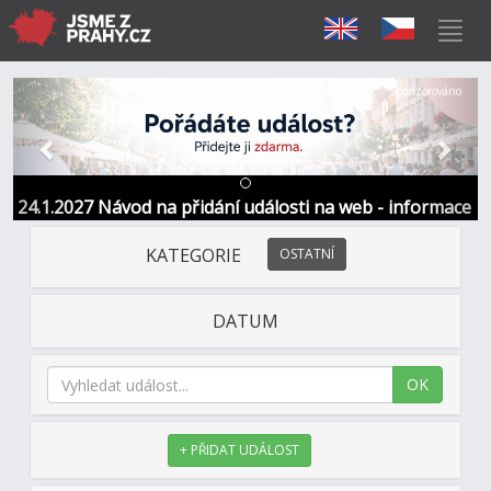
Předchozí
Další
Sponzorováno
24.1.2027 Návod na přidání události na web - informace
a kontakt
KATEGORIE
OSTATNÍ
DATUM
OK
+ PŘIDAT UDÁLOST