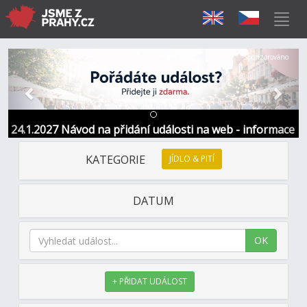
Předchozí
Další
Sponzorováno
24.1.2027 Návod na přidání události na web - informace
a kontakt
KATEGORIE
JÍDLO & PITÍ
DATUM
OK
+ PŘIDAT UDÁLOST