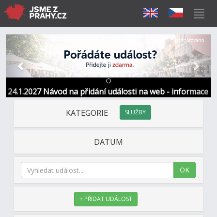
Předchozí
Další
Sponzorováno
24.1.2027 Návod na přidání události na web - informace
a kontakt
KATEGORIE
SLUŽBY
DATUM
OK
+ PŘIDAT UDÁLOST