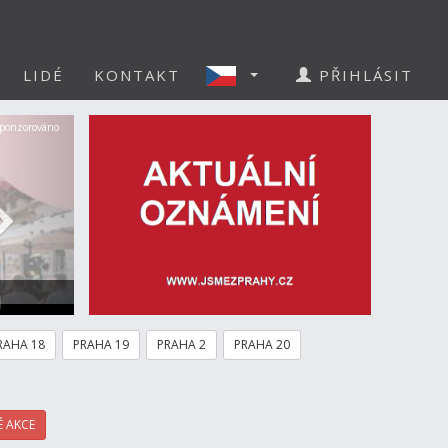
LIDÉ
KONTAKT
PŘIHLÁSIT
Další
ponzorováno
a
RAHA 18
PRAHA 19
PRAHA 2
PRAHA 20
 AKCE