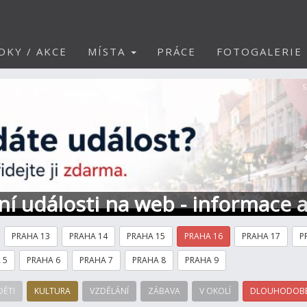
DKY / AKCE
MÍSTA
PRÁCE
FOTOGALERIE
S
ní události na web - informace 
PRAHA 13
PRAHA 14
PRAHA 15
PRAHA 16
PRAHA 17
P
 5
PRAHA 6
PRAHA 7
PRAHA 8
PRAHA 9
DĚTI
KULTURA
VZDĚLÁNÍ
ZÁBAVA
V OKOLÍ
DLOUHODOBÉ