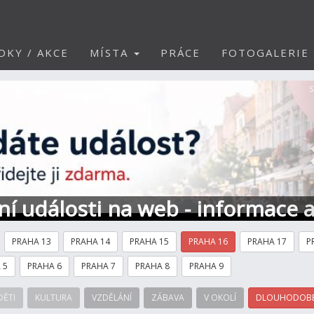
DKY / AKCE
MÍSTA
PRÁCE
FOTOGALERIE
S
ní události na web - informace 
PRAHA 13
PRAHA 14
PRAHA 15
PRAHA 16
PRAHA 17
P
 5
PRAHA 6
PRAHA 7
PRAHA 8
PRAHA 9
DĚTI
KULTURA
VZDĚLÁNÍ
ZÁBAVA
V OKOLÍ
DLOUHODOBÉ