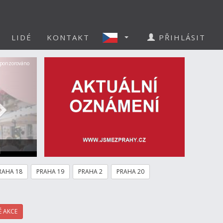
LIDÉ
KONTAKT
PŘIHLÁSIT
Další
ponzorováno
a
RAHA 18
PRAHA 19
PRAHA 2
PRAHA 20
 AKCE