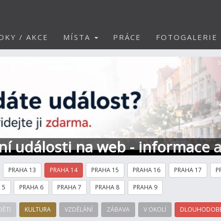
DKY / AKCE
MÍSTA
PRÁCE
FOTOGALERIE
S
ní události na web - informace 
PRAHA 13
PRAHA 14
PRAHA 15
PRAHA 16
PRAHA 17
P
 5
PRAHA 6
PRAHA 7
PRAHA 8
PRAHA 9
DĚTI
KULTURA
VZDĚLÁNÍ
ZÁBAVA
V OKOLÍ
DLOUHODOBÉ