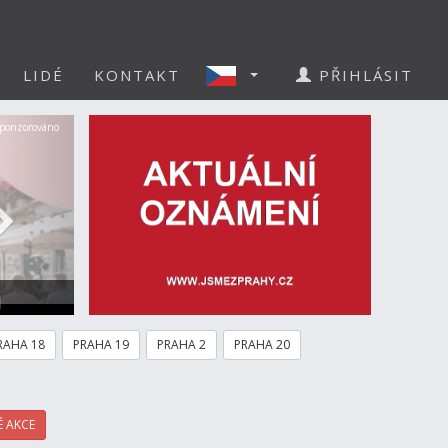
LIDÉ
KONTAKT
PŘIHLÁSIT
Další
ponzorováno
a
RAHA 18
PRAHA 19
PRAHA 2
PRAHA 20
 AKCE