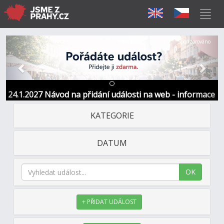
Předchozí
Další
Sponzorováno
24.1.2027 Návod na přidání události na web - informace
a kontakt
KATEGORIE
DATUM
OK
+ PŘIDAT UDÁLOST