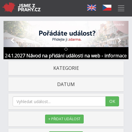
Předchozí
Další
Sponzorováno
24.1.2027 Návod na přidání události na web - informace
a kontakt
KATEGORIE
DATUM
OK
+ PŘIDAT UDÁLOST