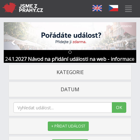
Předchozí
Další
Sponzorováno
24.1.2027 Návod na přidání události na web - informace
a kontakt
KATEGORIE
DATUM
OK
+ PŘIDAT UDÁLOST