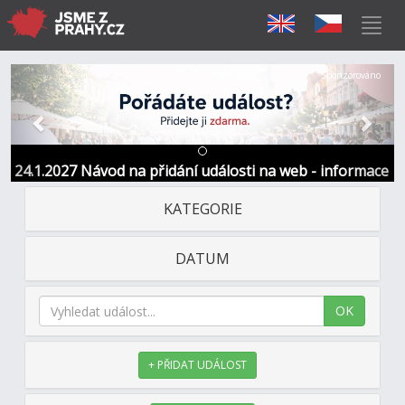
Předchozí
Další
Sponzorováno
24.1.2027 Návod na přidání události na web - informace
a kontakt
KATEGORIE
DATUM
OK
+ PŘIDAT UDÁLOST