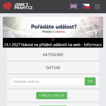
Předchozí
Další
Sponzorováno
24.1.2027 Návod na přidání události na web - informace
a kontakt
KATEGORIE
DATUM
OK
+ PŘIDAT UDÁLOST