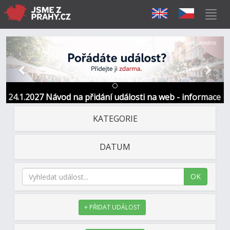
Předchozí
Další
Sponzorováno
24.1.2027 Návod na přidání události na web - informace
a kontakt
KATEGORIE
DATUM
OK
+ PŘIDAT UDÁLOST