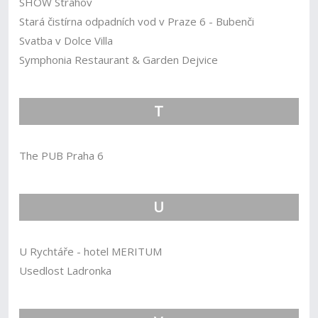
SHOW Strahov
Stará čistírna odpadních vod v Praze 6 - Bubenči
Svatba v Dolce Villa
Symphonia Restaurant & Garden Dejvice
T
The PUB Praha 6
U
U Rychtáře - hotel MERITUM
Usedlost Ladronka