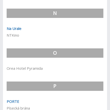
N
Na Urale
NTKino
O
Orea Hotel Pyramida
P
PORTE
Písecká brána