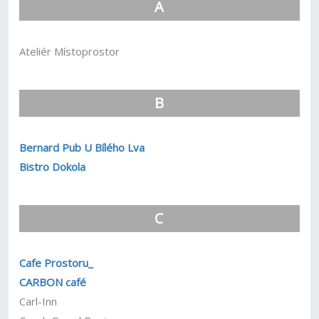
A
Ateliér Místoprostor
B
Bernard Pub U Bílého Lva
Bistro Dokola
C
Cafe Prostoru_
CARBON café
Carl-Inn