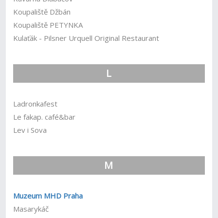
Koupaliště Džbán
Koupaliště PETYNKA
Kulaťák - Pilsner Urquell Original Restaurant
L
Ladronkafest
Le fakap. café&bar
Lev i Sova
M
Muzeum MHD Praha
Masarykáč