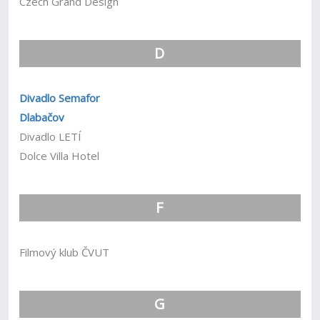
Czech Grand Design
D
Divadlo Semafor
Dlabačov
Divadlo LETÍ
Dolce Villa Hotel
F
Filmový klub ČVUT
G