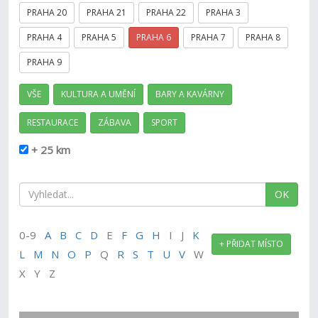
PRAHA 20
PRAHA 21
PRAHA 22
PRAHA 3
PRAHA 4
PRAHA 5
PRAHA 6
PRAHA 7
PRAHA 8
PRAHA 9
VŠE
KULTURA A UMĚNÍ
BARY A KAVÁRNY
RESTAURACE
ZÁBAVA
SPORT
+ 25 km
OK
0-9
A
B
C
D
E
F
G
H
I J
K
+ PŘIDAT MÍSTO
L
M
N
O
P
Q
R
S
T
U
V
W
X Y Z