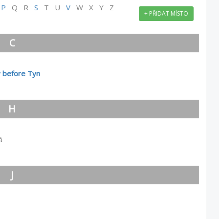
O
P
Q R
S
T U
V
W X Y Z
+ PŘIDAT MÍSTO
C
y before Tyn
H
á
J