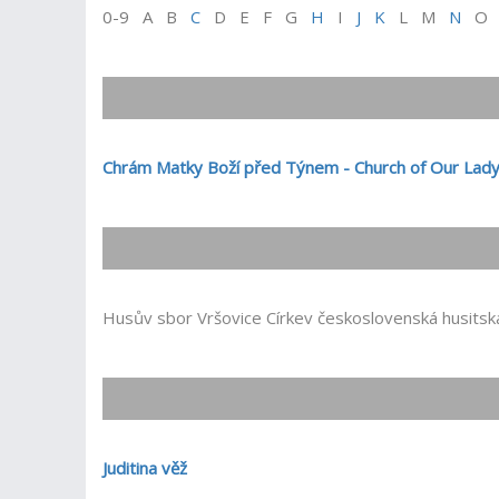
0-9 A B
C
D E F G
H
I
J
K
L M
N
Chrám Matky Boží před Týnem - Church of Our Lad
Husův sbor Vršovice Církev československá husitsk
Juditina věž