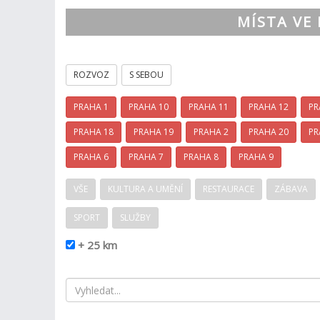
MÍSTA VE 
ROZVOZ
S SEBOU
PRAHA 1
PRAHA 10
PRAHA 11
PRAHA 12
PR
PRAHA 18
PRAHA 19
PRAHA 2
PRAHA 20
PR
PRAHA 6
PRAHA 7
PRAHA 8
PRAHA 9
VŠE
KULTURA A UMĚNÍ
RESTAURACE
ZÁBAVA
SPORT
SLUŽBY
+ 25 km