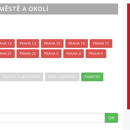
MĚSTĚ A OKOLÍ
AHA 13
PRAHA 14
PRAHA 15
PRAHA 16
PRAHA 17
AHA 21
PRAHA 22
PRAHA 3
PRAHA 4
PRAHA 5
HOTELY A UBYTOVÁNÍ
BARY A KAVÁRNY
PAMÁTKY
OK