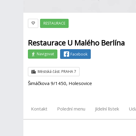
RESTAURACE
Restaurace U Malého Berlína
Navigovat
Facebook
Městská část: PRAHA 7
Šimáčkova 9/1450, Holesovice
Kontakt
Polední menu
Jídelní lístek
Udá