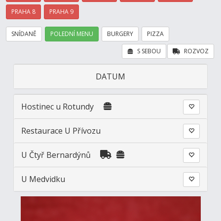
PRAHA 8
PRAHA 9
SNÍDANĚ
POLEDNÍ MENU
BURGERY
PIZZA
S SEBOU
ROZVOZ
DATUM
Hostinec u Rotundy
Restaurace U Přívozu
U Čtyř Bernardýnů
U Medvidku