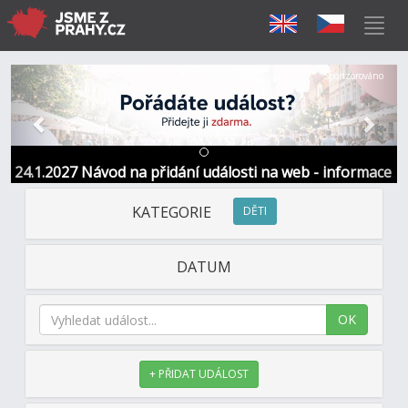
Předchozí
Další
Sponzorováno
24.1.2027 Návod na přidání události na web - informace
a kontakt
KATEGORIE
DĚTI
DATUM
OK
+ PŘIDAT UDÁLOST