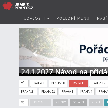
UDÁLOSTI
POLEDNÍ MENU
NABÍ
Předchozí
24.1.2027 Návod na přidá
kontakt
VŠE
PRAHA 1
PRAHA 10
PRAHA 11
PRAHA 12
PRAHA 21
PRAHA 22
PRAHA 3
PRAHA 4
PRAHA
VŠE
JÍDLO & PITÍ
SLUŽBY
OSTATNÍ
SPORT