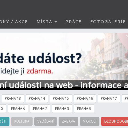
DKY / AKCE
MÍSTA
PRÁCE
FOTOGALERIE
S
ní události na web - informace 
PRAHA 13
PRAHA 14
PRAHA 15
PRAHA 16
PRAHA 17
P
 5
PRAHA 6
PRAHA 7
PRAHA 8
PRAHA 9
DĚTI
KULTURA
VZDĚLÁNÍ
ZÁBAVA
V OKOLÍ
DLOUHODOBÉ