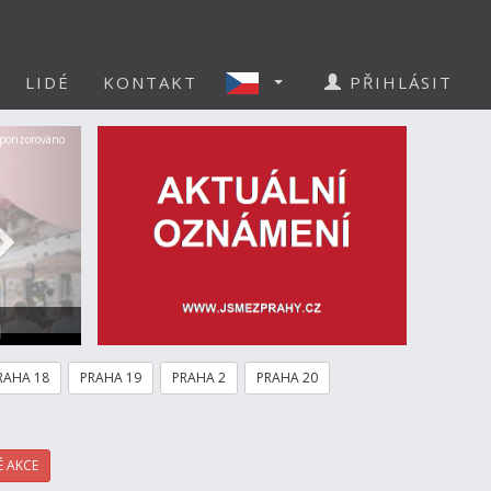
LIDÉ
KONTAKT
PŘIHLÁSIT
Další
ponzorováno
a
RAHA 18
PRAHA 19
PRAHA 2
PRAHA 20
 AKCE