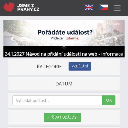
Předchozí
Další
Sponzorováno
24.1.2027 Návod na přidání události na web - informace
a kontakt
KATEGORIE
VZDĚLÁNÍ
DATUM
OK
+ PŘIDAT UDÁLOST