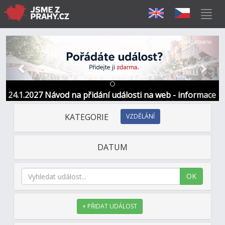
Předchozí
Další
Sponzorováno
24.1.2027 Návod na přidání události na web - informace
a kontakt
KATEGORIE
VZDĚLÁNÍ
DATUM
OK
+ PŘIDAT UDÁLOST