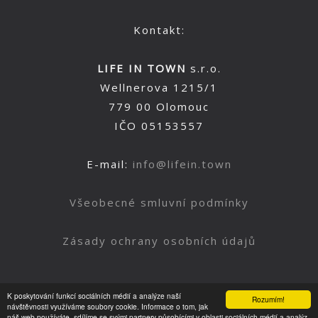
Kontakt:
LIFE IN TOWN
s.r.o.
Wellnerova 1215/1
779 00 Olomouc
IČO 05153557
E-mail:
info@lifein.town
Všeobecné smluvní podmínky
Zásady ochrany osobních údajů
K poskytování funkcí sociálních médií a analýze naší
Rozumím!
Nahoru
návštěvnosti využíváme soubory cookie. Informace o tom, jak
náš web používáte, sdílíme se svými partnery působícími v oblasti sociálních médií a analýz.