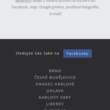
veřejných
údajů z Vašeho profilu na sociální síti
Facebook, resp. Google (jméno, profilová fotografie,
e-mail)
Sledujte nás také na
Facebooku
BRNO
ČESKÉ BUDĚJOVICE
HRADEC KRÁLOVÉ
JIHLAVA
KARLOVY VARY
LIBEREC