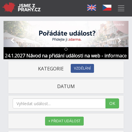
Předchozí
Další
Sponzorováno
24.1.2027 Návod na přidání události na web - informace
a kontakt
KATEGORIE
VZDĚLÁNÍ
DATUM
OK
+ PŘIDAT UDÁLOST