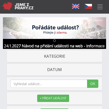
Předchozí
Další
Sponzorováno
24.1.2027 Návod na přidání události na web - informace
a kontakt
KATEGORIE
DATUM
OK
+ PŘIDAT UDÁLOST