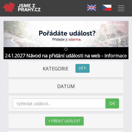
Předchozí
Další
Sponzorováno
24.1.2027 Návod na přidání události na web - informace
a kontakt
KATEGORIE
DĚTI
DATUM
OK
+ PŘIDAT UDÁLOST