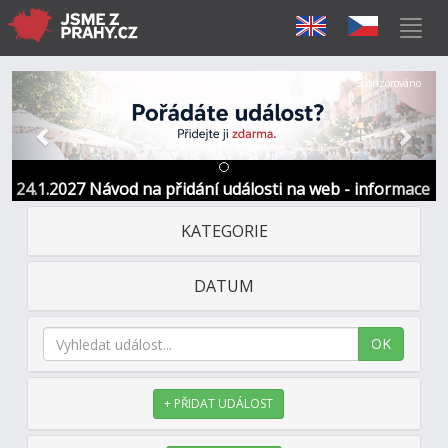
Předchozí
Další
Sponzorováno
24.1.2027 Návod na přidání události na web - informace
a kontakt
KATEGORIE
DATUM
OK
+ PŘIDAT UDÁLOST